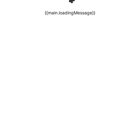
{{main.loadingMessage}}