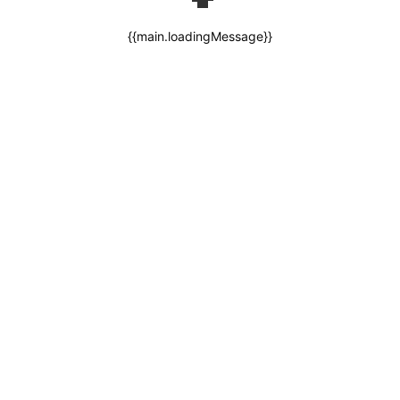
{{main.loadingMessage}}