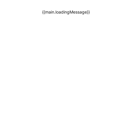
{{main.loadingMessage}}