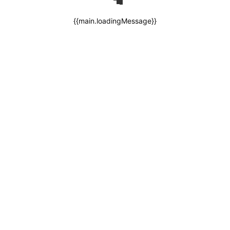
{{main.loadingMessage}}