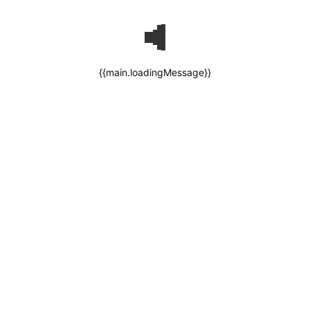
{{main.loadingMessage}}