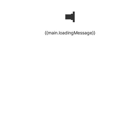
{{main.loadingMessage}}