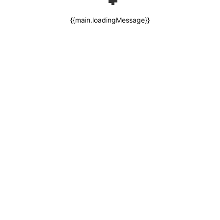
{{main.loadingMessage}}