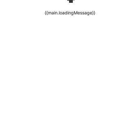
{{main.loadingMessage}}