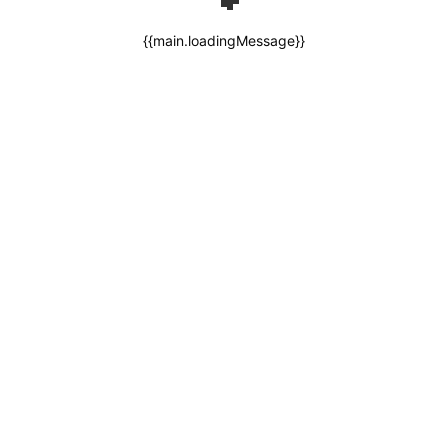
{{main.loadingMessage}}