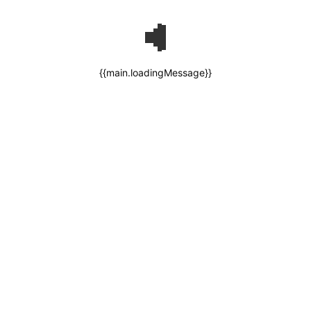
{{main.loadingMessage}}