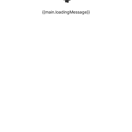
{{main.loadingMessage}}