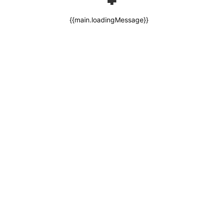
{{main.loadingMessage}}