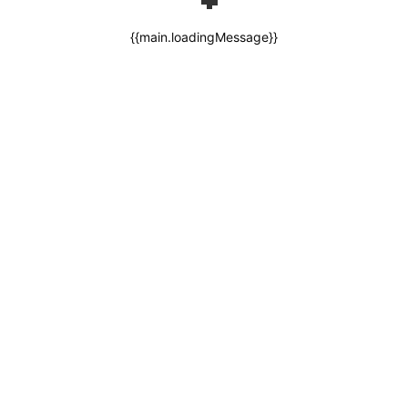
{{main.loadingMessage}}