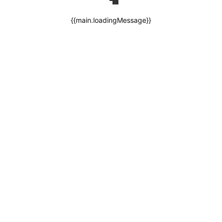
{{main.loadingMessage}}