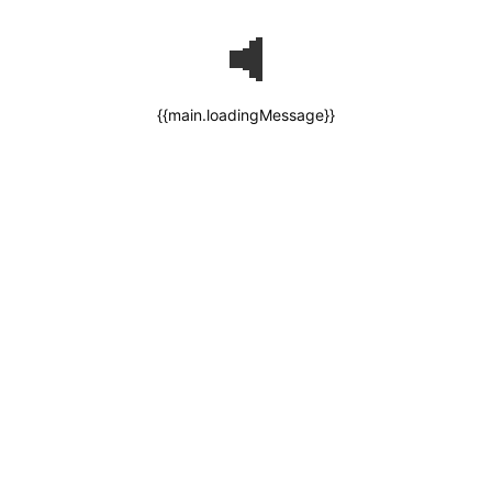
{{main.loadingMessage}}