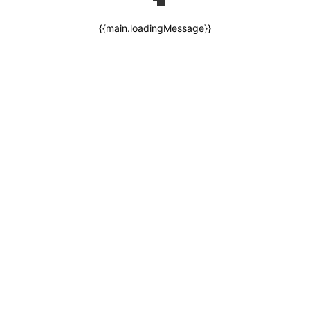
{{main.loadingMessage}}