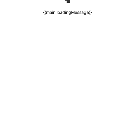
{{main.loadingMessage}}