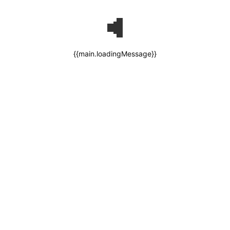
{{main.loadingMessage}}