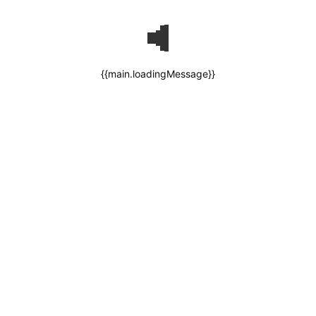
{{main.loadingMessage}}