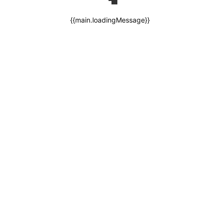
{{main.loadingMessage}}