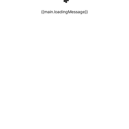
{{main.loadingMessage}}