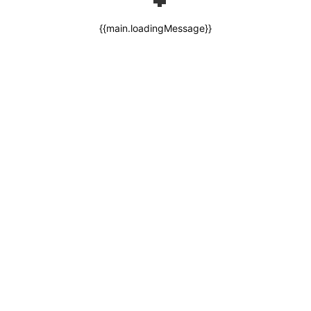
{{main.loadingMessage}}