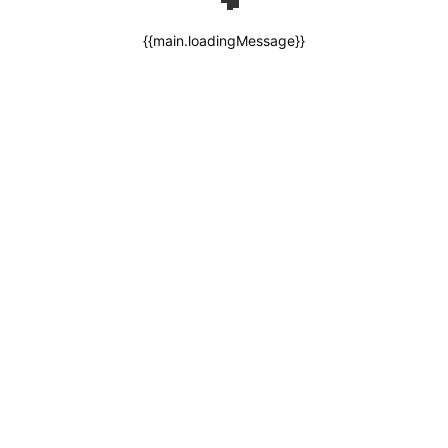
{{main.loadingMessage}}