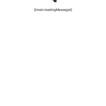
{{main.loadingMessage}}