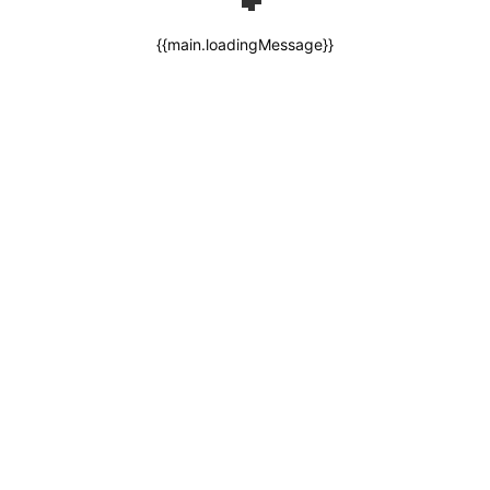
{{main.loadingMessage}}