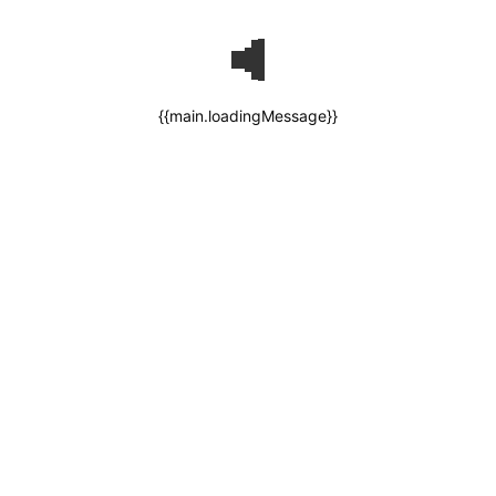
{{main.loadingMessage}}