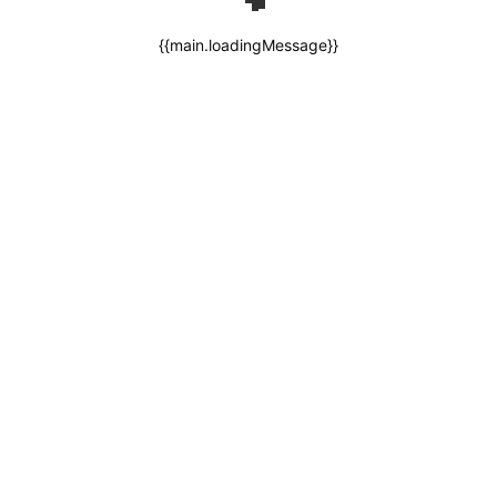
{{main.loadingMessage}}