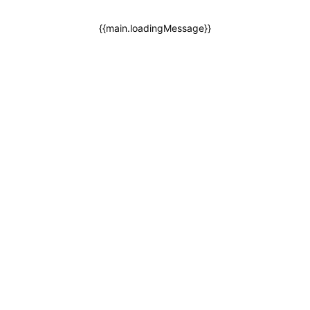
{{main.loadingMessage}}