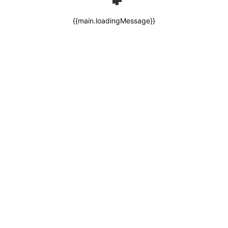
{{main.loadingMessage}}