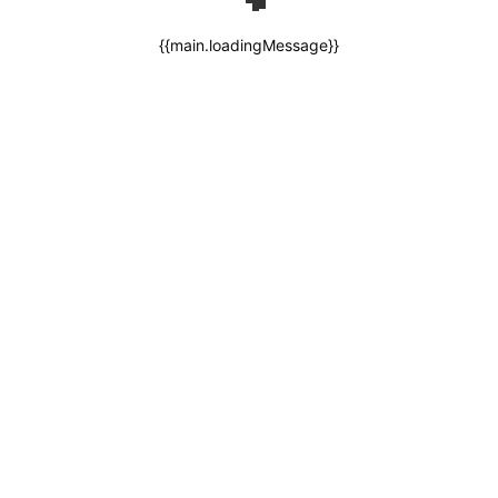
{{main.loadingMessage}}