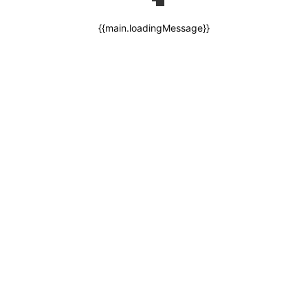
{{main.loadingMessage}}