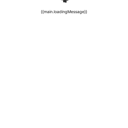
{{main.loadingMessage}}