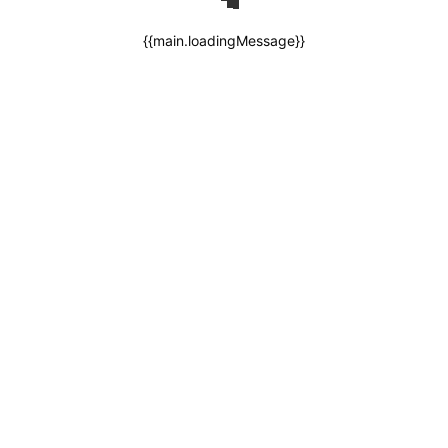
{{main.loadingMessage}}