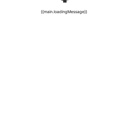
{{main.loadingMessage}}