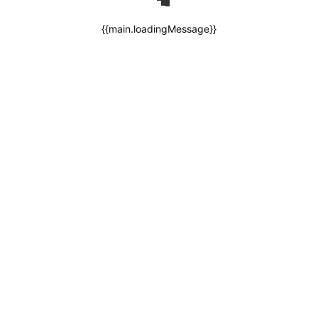
{{main.loadingMessage}}