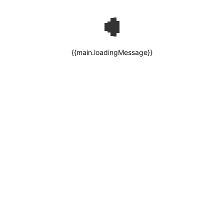
{{main.loadingMessage}}