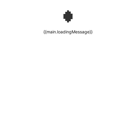
{{main.loadingMessage}}