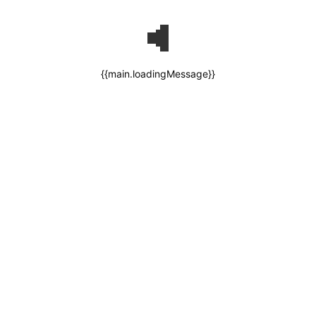
{{main.loadingMessage}}