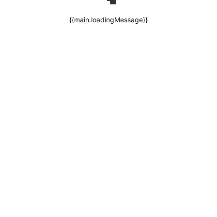
{{main.loadingMessage}}