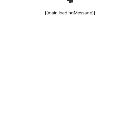
{{main.loadingMessage}}