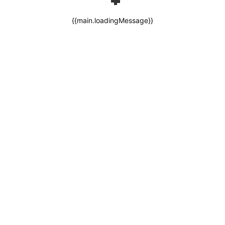
{{main.loadingMessage}}