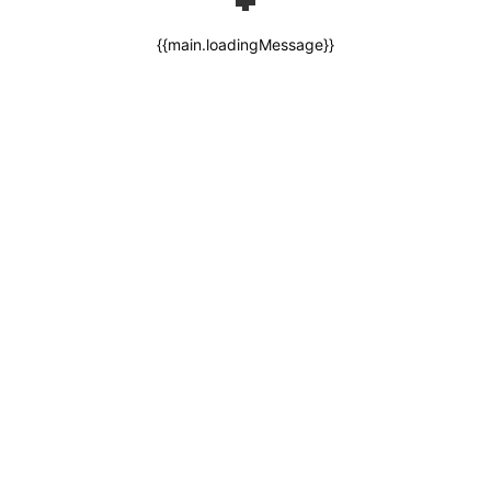
{{main.loadingMessage}}