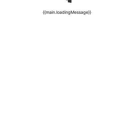
{{main.loadingMessage}}