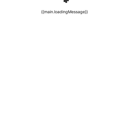
{{main.loadingMessage}}