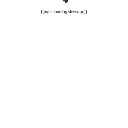
{{main.loadingMessage}}