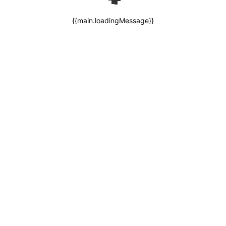
{{main.loadingMessage}}