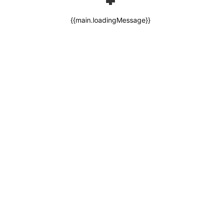
{{main.loadingMessage}}