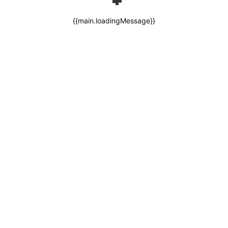
{{main.loadingMessage}}