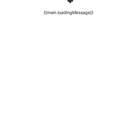
{{main.loadingMessage}}