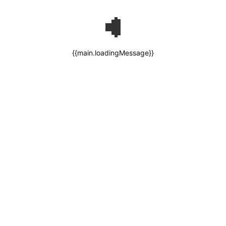
{{main.loadingMessage}}